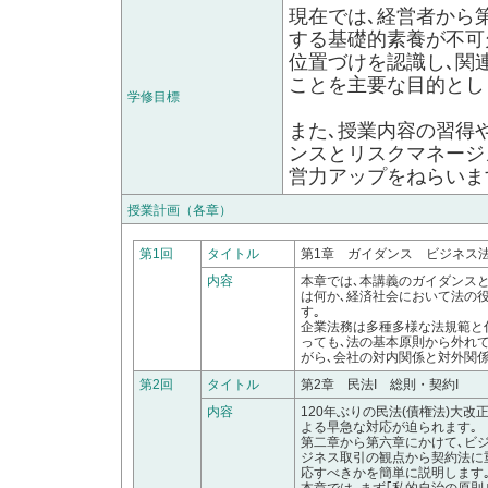
現在では､経営者から
する基礎的素養が不可
位置づけを認識し､関
ことを主要な目的とし
学修目標
また､授業内容の習得
ンスとリスクマネージ
営力アップをねらいま
授業計画（各章）
第1回
タイトル
第1章 ガイダンス ビジネス
内容
本章では､本講義のガイダンス
は何か､経済社会において法の
す｡
企業法務は多種多様な法規範と
っても､法の基本原則から外れ
がら､会社の対内関係と対外関
第2回
タイトル
第2章 民法I 総則・契約I
内容
120年ぶりの民法(債権法)大改
よる早急な対応が迫られます｡
第二章から第六章にかけて､ビ
ジネス取引の観点から契約法に
応すべきかを簡単に説明します