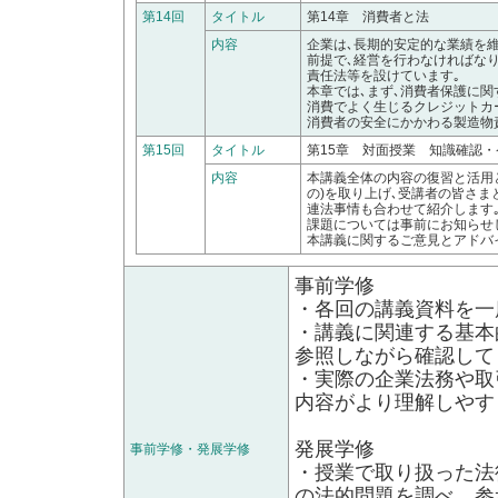
第14回
タイトル
第14章 消費者と法
内容
企業は､長期的安定的な業績を
前提で､経営を行わなければな
責任法等を設けています｡
本章では､まず､消費者保護に関
消費でよく生じるクレジットカ
消費者の安全にかかわる製造物
第15回
タイトル
第15章 対面授業 知識確認
内容
本講義全体の内容の復習と活用
の)を取り上げ､受講者の皆さま
連法事情も合わせて紹介します
課題については事前にお知らせ
本講義に関するご意見とアドバ
事前学修
・各回の講義資料を一
・講義に関連する基本
参照しながら確認して
・実際の企業法務や取
内容がより理解しやす
発展学修
事前学修・発展学修
・授業で取り扱った法
の法的問題を調べ、参