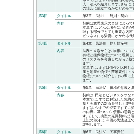
本章では､まず｢私的自治の原
人・法人を紹介します｡さらに､
の場合に成立するかなどの基本
第3回
タイトル
第3章 民法Ⅱ 総則・契約Ⅱ
内容
契約は意思表示の合致によって
本章では､どんな場合に､契約
理する部分でとても重要な内容
ビジネスにも緊密にかかわる代
第4回
タイトル
第4章 民法Ⅲ 物と財産権
内容
法務の立場からは､物権につい
有権と担保物権について理解し
のリスク等を考慮しながら､法
ます｡
本章では､まずは債権と比較しな
産と動産の物権の変動要件につ
物権について紹介し､その際に
ます｡
第5回
タイトル
第5章 民法Ⅳ 債権の意義と
内容
契約は､民法とビジネスをつな
本章では､すでに解説した契約
制と実務での対応を詳しく説明
まずは､今までの授業ですでに
の内容に基づいて､債権の意義
す｡そして､典型の売買契約と
上記の部分は､今回の民法改正
説明します｡
第6回
タイトル
第6章 民法Ⅴ 民事責任