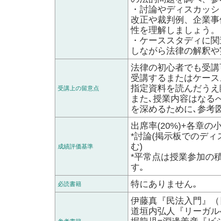
・討論やディスカッシ
改正や裁判例、企業事
性を理解しましょう。
・ケーススタディに関
しながら法律の解釈や
法律の初心者でも受講
受講するまたはケース
指定資料を読んだうえ
受講上の留意点
また､授業内容はなる
を深めるために､参考
出席率(20%)+各章の小
*討論(掲示板でのデ
む)
成績評価基準
*平常点は授業参加の
す｡
特にありません｡
必読書籍
伊藤真『民法入門』（
道垣内弘人『リーガル