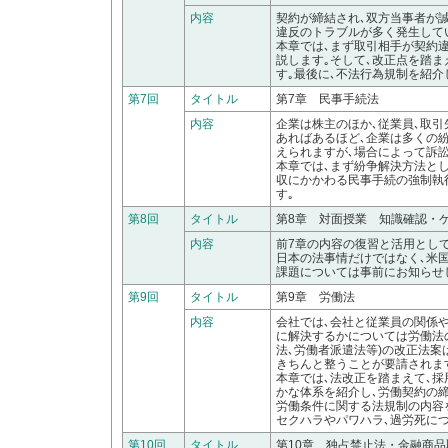
内容
契約が締結され､双方当事者が
違反のトラブルが多く発生して
本章では､まず取引相手が契約
説します｡そして､改正点を踏
す｡最後に､不法行為規制を紹介
第7回
タイトル
第7章 民事手続法
内容
企業は株主のほか､従業員､取
あればあるほど､企業は多くの
えられますが､場合によって訴
本章では､まず紛争解決方法と
収にかかわる民事手続の強制執
す｡
第8回
タイトル
第8章 対面授業 知識確認・
内容
前7章の内容の復習と活用として
日本の法事情だけではなく､米
課題については事前にお知らせ
第9回
タイトル
第9章 労働法
内容
会社では､会社と従業員の関係
に解決するかについては労働法の
法､労働者派遣法等)の改正法案
きちんと整うことが要請されま
本章では､法改正を踏まえて､採
かな体系を紹介し､労働契約の
労働条件に関する法規制の内容
セクハラやパワハラ､過労死に
第10回
タイトル
第10章 独占禁止法・金融商品