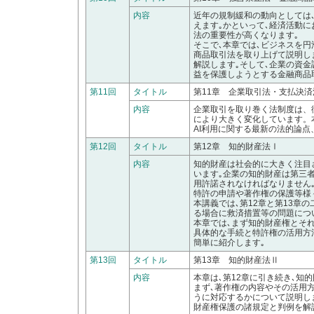
内容
近年の規制緩和の動向としては
えます｡かといって､経済活動
法の重要性が高くなります｡
そこで､本章では､ビジネスを
商品取引法を取り上げて説明し
解説します｡そして､企業の資
益を保護しようとする金融商品
第11回
タイトル
第11章 企業取引法・支払決
内容
企業取引を取り巻く法制度は、
により大きく変化しています。
AI利用に関する最新の法的論
第12回
タイトル
第12章 知的財産法Ⅰ
内容
知的財産は社会的に大きく注目
います｡企業の知的財産は第三
用許諾されなければなりません
特許の申請や著作権の保護等様
本講義では､第12章と第13章
る場合に救済措置等の問題につ
本章では､まず知的財産権とそ
具体的な手続と特許権の活用方
簡単に紹介します｡
第13回
タイトル
第13章 知的財産法Ⅱ
内容
本章は､第12章に引き続き､知
まず､著作権の内容やその活用
うに対応するかについて説明し
財産権保護の諸規定と判例を解