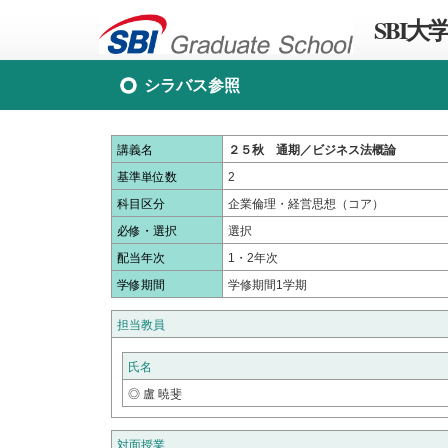
SBI大
シラバス参照
講義名
２５秋 通期／ビジネス法概論
基準単位数
2
科目区分
企業倫理・経営思想（コア）
必修・選択
選択
配当年次
1・2年次
学修期間
学修期間1学期
担当教員
氏名
◎ 盧 暁斐
対面授業