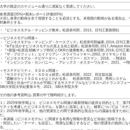
大学の既定のスケジュール通りに遅延なく受講してください。
各章課題(35%)+期末レポート評価(65%)
※但し各章の動画を全て視聴することを必須とする。未視聴の動画がある場合は、
対象外とする。
・『ビジネスモデル・マッピング教本』松原恭司郎、2013、日刊工業新聞社
＜ビジネスモデル関連＞
・『ビジネスモデル・マッピング・ケースブック』松原恭司郎編著､2014､日刊工
・『IoTを活かすビジネスモデルの見える化と勘所』松原恭司郎､2017､Amazon Kind
・『<新版>松原流:戦略マップ/BSCとOKRの連携教本』松原恭司郎､2018､日刊工
・『ザ・プロフィット』エイドリアン・スライウォツキー､2002､ダイヤモンド社
・『ビジネスモデル・ナビゲーター』－オリヴァー・ガスマン、2016、－翔泳社
・『インビンシブル・カンパニー』－アレックス・オスターワルダー、2021、ー翔
＜サステナビリティ、ＳＤＧｓ関連＞
・『サステナビリティ・ＳＤＧｓ経営』松原恭司郎、2022、同文舘出版
・『図解ポケットＳＤＧｓがよくわかる本』 松原恭司郎、2019、秀和システム
・「環境と社会×デジタルが可能にするサステナブルなビジネスへのトランスフォ
SBI大学院大学紀要第９号、2021、SBI大学院大学
その他の参考資料は､授業の中で随時紹介します｡
１）2025年秋学期より、ビジネスモデル関連の最新情報の提供を目的として、第
リティを考慮したビジネスモデル」を新たに追加しました。補章については「小テ
２）2025年秋学期より、他の受講生との間で多面的な視点からの議論を促すため
た。
・本講義（ビジネスモデル）に関連する有用な情報や意見など自由に投稿できる。
・対話したい「テーマ」を設定し、簡潔な記載とするなど、他の受講生の負担にな
る。