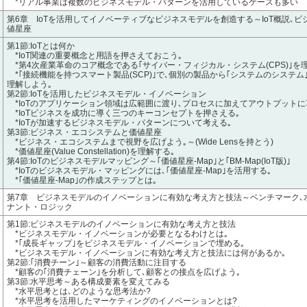
*リアル事業は複数のビジネスモデル・パターンを活用しているケースも多い
第6章 IoTを活用してイノベーティブなビジネスモデルを創造する～IoT概説､ビ
値星座
第1節:IoTとは何か
*IoT関連の重要概念と用語を押さえておこう｡
*第4次産業革命のコア概念である｢サイバー・フィジカル・システム(CPS)｣を
*｢接続機能を持つスマート製品(SCP)｣で､個別の製品から｢システムのシステム
理解しよう｡
第2節:IoTを活用したビジネスモデル・イノベーション
*IoTのアプリケーション領域は広範囲に渡り､プロセスに加えてアウトプットに
*IoTビジネスを成功に導く三つのキーコンセプトを押さえる｡
*IoTが加速するビジネスモデル・パターンについて考える｡
第3節:ビジネス・エコシステムと価値星座
*ビジネス・エコシステムまで視野を広げよう｡～(Wide Lensを持とう)
*価値星座(Value Constellation)を理解する｡
第4節:IoTのビジネスモデルマッピング～｢価値星座-Map｣と｢BM-Map(IoT版)｣
*IoTのビジネスモデル・マッピングには､｢価値星座-Map｣を活用する｡
*｢価値星座-Map｣の作成ステップとは｡
第7章 ビジネスモデルのイノベーションに有効な考え方と技法～ベンチマーク､
ナント・ロジック
第1節:ビジネスモデルのイノベーションに有効な考え方と技法
*ビジネスモデル・イノベーションが必要となるわけとは｡
*｢成長ギャップ｣をビジネスモデル・イノベーションで埋める｡
*ビジネスモデル・イノベーションに有効な考え方と技法には何があるか｡
第2節:｢消費チーン｣～顧客の消費活動に注目する
*顧客の｢消費チェーン｣を分析して､顧客との接点を広げよう｡
第3節:水平思考～ある構成要素を変えてみる
*水平思考とは､どのような思考法か?
*水平思考を活用したマーケティングのイノベーションとは?