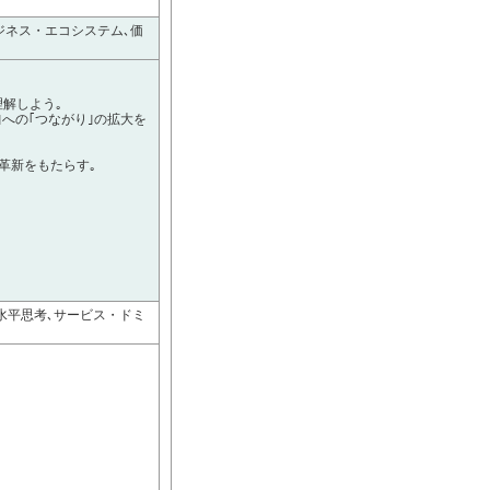
ジネス・エコシステム､価
理解しよう｡
｣への｢つながり｣の拡大を
革新をもたらす｡
水平思考､サービス・ドミ