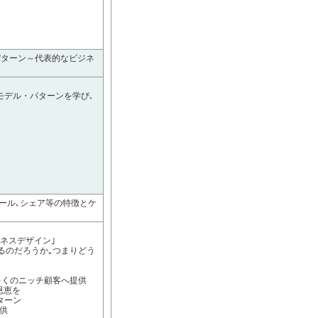
パターン～代表的なビジネ
モデル・パターンを学び､
テール､シェア等の特徴とケ
ネスデザイン｣
るのだろうか｡つまりどう
多くのニッチ顧客へ提供
恩恵を
ターン
供