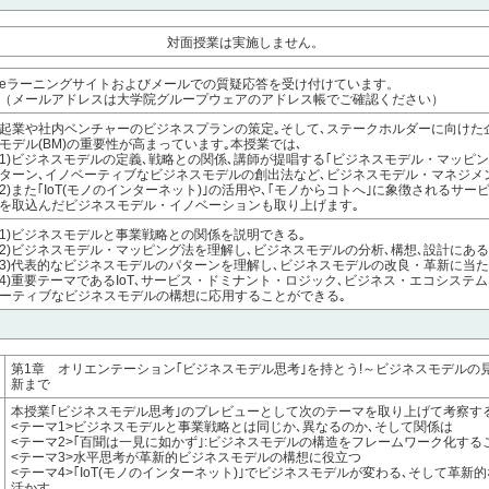
対面授業は実施しません。
eラーニングサイトおよびメールでの質疑応答を受け付けています。
（メールアドレスは大学院グループウェアのアドレス帳でご確認ください）
起業や社内ベンチャーのビジネスプランの策定｡そして､ステークホルダーに向けた
モデル(BM)の重要性が高まっています｡本授業では､
1)ビジネスモデルの定義､戦略との関係､講師が提唱する｢ビジネスモデル・マッピン
ターン､イノベーティブなビジネスモデルの創出法など､ビジネスモデル・マネジメ
2)また｢IoT(モノのインターネット)｣の活用や､｢モノからコトへ｣に象徴されるサ
を取込んだビジネスモデル・イノベーションも取り上げます｡
1)ビジネスモデルと事業戦略との関係を説明できる｡
2)ビジネスモデル・マッピング法を理解し､ビジネスモデルの分析､構想､設計にあ
3)代表的なビジネスモデルのパターンを理解し､ビジネスモデルの改良・革新に当た
4)重要テーマであるIoT､サービス・ドミナント・ロジック､ビジネス・エコシステ
ーティブなビジネスモデルの構想に応用することができる｡
第1章 オリエンテーション｢ビジネスモデル思考｣を持とう!～ビジネスモデルの見
新まで
本授業｢ビジネスモデル思考｣のプレビューとして次のテーマを取り上げて考察する
<テーマ1>ビジネスモデルと事業戦略とは同じか､異なるのか､そして関係は
<テーマ2>｢百聞は一見に如かず｣:ビジネスモデルの構造をフレームワーク化す
<テーマ3>水平思考が革新的ビジネスモデルの構想に役立つ
<テーマ4>｢IoT(モノのインターネット)｣でビジネスモデルが変わる､そして革新的
活かす