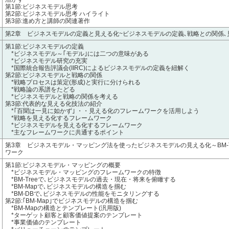
第1節:ビジネスモデル思考
第2節:ビジネスモデル思考 ハイライト
第3節:進め方と講師の関連著作
第2章 ビジネスモデルの定義と見える化~ビジネスモデルの定義､戦略との関係､
第1節:ビジネスモデルの定義
*ビジネスモデル～｢モデル｣には二つの意味がある
*ビジネスモデル研究の充実
*国際統合報告評議会(IIRC)によるビジネスモデルの定義を紐解く
第2節:ビジネスモデルと戦略の関係
*戦略プロセスは策定(形成)と実行に分けられる
*戦略論の系譜をたどる
*ビジネスモデルと戦略の関係を考える
第3節:代表的な見える化技法の紹介
*｢百聞は一見に如かず｣ ・・見える化のフレームワークを活用しよう
*戦略を見える化するフレームワーク
*ビジネスモデルを見える化するフレームワーク
*主なフレームワークに共通するポイント
第3章 ビジネスモデル・マッピング法を使ったビジネスモデルの見える化～BM-Tre
ワーク
第1節:ビジネスモデル・マッピングの概要
*ビジネスモデル・マッピングのフレームワークの特徴
*BM-Treeで､ビジネスモデルの過去・現在・将来を俯瞰する
*BM-Mapで､ビジネスモデルの構造を掴む
*BM-DBで､ビジネスモデルの性能をモニタリングする
第2節:｢BM-Map｣でビジネスモデルの構造を掴む
*BM-Mapの構造とテンプレート(汎用版)
*ターゲット顧客と顧客価値提案のテンプレート
*事業価値のテンプレート