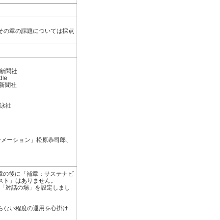
その章の課題については採点
業新聞社
le
業新聞社
泳社
ーメーション」松原恭司郎、
7章の後に「補章：サステナビ
スト」はありません。
に「対話の場」を設定しまし
らない程度の運用を心掛け