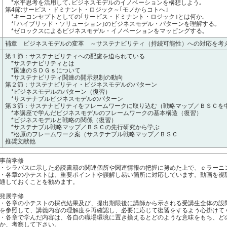
*水平思考を活用して､ビジネスモデルのイノベーションを構想しよう｡
第4節:サービス・ドミナント・ロジック～｢モノからコトへ｣
*キーコンセプトとしての｢サービス・ドミナント・ロジック｣とは何か｡
*｢ハイブリッド・ソリューション｣のビジネスモデル・パターンを理解する｡
*ゼロックスによるビジネスモデル・イノベーションをマッピングする｡
補章 ビジネスモデルの変革 ～サステナビリティ（持続可能性）への対応を考
第１節：サステナビリティへの配慮を迫られている
*サステナビリティとは
*国連のＳＤＧｓについて
*サステナビリティ関連の開示規制の動向
第２節：サステナビリティ・ビジネスモデルのパターン
*ビジネスモデルのパターン（復習）
*サステナブルビジネスモデルのパターン
第３節：サステナビリティをフレームワークに取り込む（戦略マップ／ＢＳＣを
*本講座で学んだビジネスモデルのフレームワークの基本構造（復習）
*ビジネスモデルと戦略の関係（復習）
*サステナブル戦略マップ／ＢＳＣの先行研究から学ぶ
*松原のフレームワーク案（サステナブル戦略マップ／ＢＳＣ
推奨文献他
事前学修
・シラバスに示した必読書籍の関連個所や関連情報の把握に努めた上で、ｅラーニ
・各章の小テストは、重要ポイントや誤解し易い箇所に対応しています。動画を視
通しておくことを勧めます。
発展学修
・各章の小テストの採点結果及び、提出期限後に講師から示される受講生全体の設
を参照して、講義内容の理解度を再確認し、必要に応じて復習をするよう心掛けて
・各章で学んだ内容は、各自の職場環境に置き換えるとどのような意味をもち、ど
か、考察して下さい。