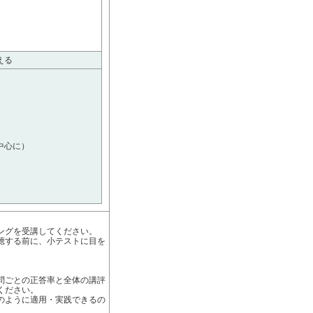
える
中心に）
ングを受講してください。
聴する前に、小テストに目を
問ごとの正答率と全体の講評
ください。
のように適用・実践できるの