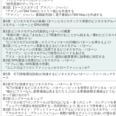
*バリューチェーンのテンプレート
*経営資源のテンプレート
第3節:【ケーススタディ】 アマゾン・ジャパン
*アマゾンの｢BM-Tree(ヒストリー版)｣を作成する
*アマゾン・ジャパン 書籍販売(除く電子書籍)の｢BM-Map｣を作成する
第4章 ビジネスモデルの各種パターンとロジスチックス革新のビジネスモデル
スモデル・パターンとSPAの特徴
第1節:ビジネスモデルの代表的なパターンの概要
*革新の第一歩は､｢まねる｣こと｢関連付ける｣ことから始まる｡~優れたビジネス
引き出しを増やそう!
*ビジネスモデルの古典～スライウォツキーの23種のパターンを押さえよう!
第2節:バリューチェーン革新を支えるビジネスモデル・パターン
*バリューチェーンの革新に活用できるビジネスモデル・パターン
*｢オープン・ビジネスモデル｣で経営のスピードをあげる
*｢マス・カスタマイゼーション｣で､個別の顧客要求に効率的に対応する
第3節:SPA(製造小売業)のビジネスモデル・パターン
*デフレに強いSPA(製造小売業)
*ユニクロはファストファッションかスローファッションか?
第5章 ICT(情報通信技術)が加速するビジネスモデルパターン～フリー､ロング
ース
第1節:ICTが加速するビジネスモデル・パターン & フリー
*ICTが加速するビジネスモデル・パターン～ビットを管理する｢デジタル・ビジ
*確かにフリーなら､顧客価値は高まるだろう｡だが､企業価値/株主価値はどうな
やって儲けるのか?
第2節:ロングテール & シェア
*デジタル化で｢ロングテール｣が宝の山になる ～多くのニッチ・コンテンツを
*｢シェア｣で資源を有効活用する～共同所有により､低コストで所有者としての
第3節:マルチサイド・プラットフォーム & リアルビジネスとビジネスモデル・パ
*｢マルチサイド・プラットフォーム｣～複数の顧客セグメントに出会いの場を提