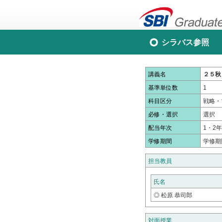
シラバス参照
講義名
２５秋
基準単位数
1
科目区分
戦略・
必修・選択
選択
配当年次
1・2
学修期間
学修期
担当教員
氏名
◎ 松原 恭司郎
対面授業