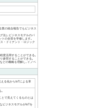
企業の統合報告でもビジネス
グ法｣､ビジネスモデルのパ
ントの全容を学修します｡
ービス・ドミナント・ロジック
る程度活用することができる｡
り参照することができる｡
ムなどの概略を理解し､イノベ
える化からIoTによる革
｡
ることで見えてくるものとは
なビジネスモデルがIoTを